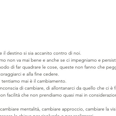
il destino si sia accanito contro di noi.
amo non va mai bene e anche se ci impegniamo e persist
odo di far quadrare le cose, queste non fanno che pegg
oraggiarci e alla fine cedere.
 tentiamo mai è il cambiamento.
onscia di cambiare, di allontanarci da quello che ci è fa
n facilità che non prendiamo quasi mai in considerazion
cambiare mentalità, cambiare approccio, cambiare la vis
ere la chiave per risolverlo e per realizzarci.