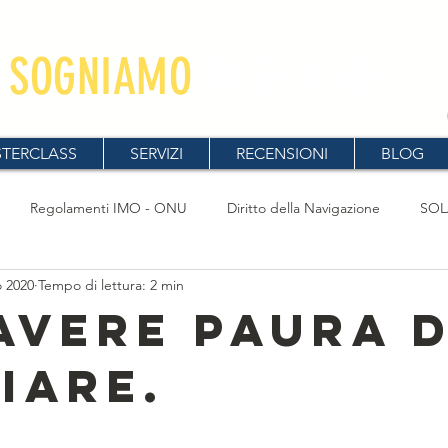
SOGNIAMO
IN GRANDE
viluppo Carriera l Orientamento l Crescita Personale
TERCLASS
SERVIZI
RECENSIONI
BLOG
Regolamenti IMO - ONU
Diritto della Navigazione
SOL
o 2020
Tempo di lettura: 2 min
ne
Navigazione Marittima
COLREG
Appunti e Approfo
avere paura d
iare.