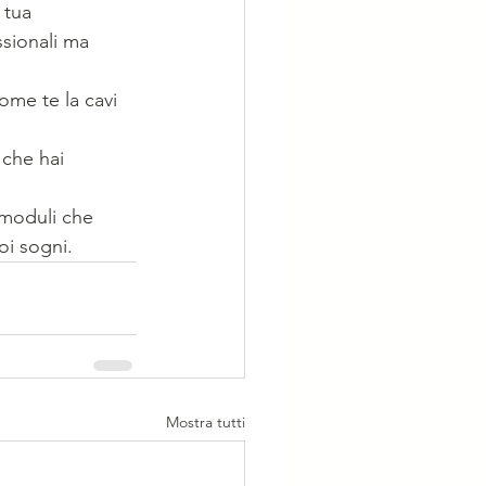
 tua 
ssionali ma 
ome te la cavi 
 che hai 
i moduli che 
oi sogni.
Mostra tutti