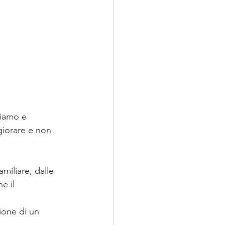
iamo e 
iorare e non 
miliare, dalle 
e il 
ione di un 