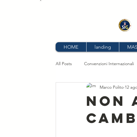
S
HOME
landing
MAS
All Posts
Convenzioni Internazionali
Marco Polito
12 ag
STCW
Codice della Navigazio
Non 
camb