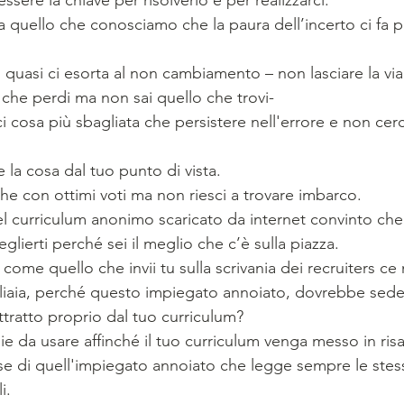
a quello che conosciamo che la paura dell’incerto ci fa p
quasi ci esorta al non cambiamento – non lasciare la via 
 che perdi ma non sai quello che trovi-
 cosa più sbagliata che persistere nell'errore e non cerc
 la cosa dal tuo punto di vista.
he con ottimi voti ma non riesci a trovare imbarco.
quel curriculum anonimo scaricato da internet convinto ch
ierti perché sei il meglio che c’è sulla piazza.
 come quello che invii tu sulla scrivania dei recruiters ce
liaia, perché questo impiegato annoiato, dovrebbe seders
ttratto proprio dal tuo curriculum? 
ie da usare affinché il tuo curriculum venga messo in ris
esse di quell'impiegato annoiato che legge sempre le ste
i.