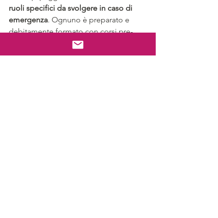
ruoli specifici da svolgere in caso di 
emergenza
. Ognuno è preparato e 
debitamente formato con corsi pre-
imbarco e aggiornamenti a bordo. Si è 
tenuti ad imparare come gestire 
situazioni di crisi più o meno gravi (cito 
come esempio gli ultimi eventi 
della Concordia o dell’attacco a Tunisi) 
e le esercitazioni sono quasi 
settimanali.
“
Crises often create the best 
employees
” ho letto una volta su un 
articolo online…