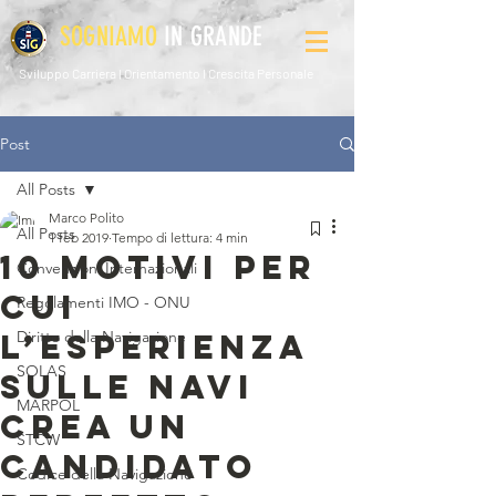
SOGNIAMO
IN GRANDE
Sviluppo Carriera l Orientamento l Crescita Personale
Post
All Posts
Marco Polito
All Posts
1 feb 2019
Tempo di lettura: 4 min
10 MOTIVI PER
Convenzioni Internazionali
CUI
Regolamenti IMO - ONU
L’ESPERIENZA
Diritto della Navigazione
SOLAS
SULLE NAVI
MARPOL
CREA UN
STCW
CANDIDATO
Codice della Navigazione