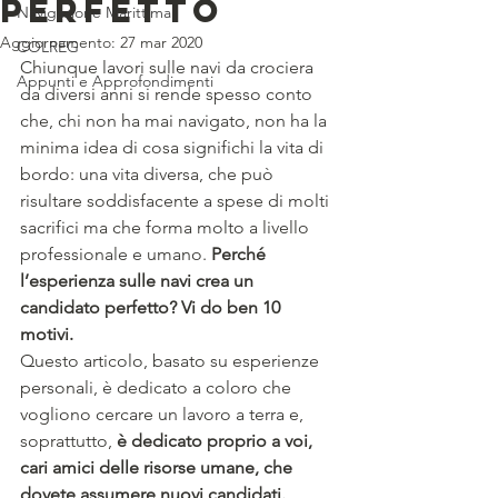
PERFETTO
Navigazione Marittima
Aggiornamento:
27 mar 2020
COLREG
Chiunque lavori sulle navi da crociera 
Appunti e Approfondimenti
da diversi anni si rende spesso conto 
che, chi non ha mai navigato, non ha la 
minima idea di cosa significhi la vita di 
bordo: una vita diversa, che può 
risultare soddisfacente a spese di molti 
sacrifici ma che forma molto a livello 
professionale e umano.
 Perché 
l’esperienza sulle navi crea un 
candidato perfetto? Vi do ben 10 
motivi. 
Questo articolo, basato su esperienze 
personali, è dedicato a coloro che 
vogliono cercare un lavoro a terra e, 
soprattutto,
 è dedicato proprio a voi, 
cari amici delle risorse umane, che 
dovete assumere nuovi candidati.