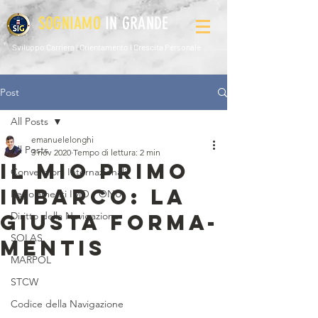
SOGNIAMO
IN GRANDE
Sviluppo Carriera l Orientamento l Crescita Personale
Post
All Posts
emanuelelonghi
All Posts
3 nov 2020
Tempo di lettura: 2 min
IL MIO PRIMO
Convenzioni Internazionali
IMBARCO: LA
Regolamenti IMO - ONU
GIUSTA FORMA-
Diritto della Navigazione
SOLAS
MENTIS
MARPOL
STCW
Codice della Navigazione