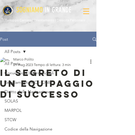
SOGNIAMO
IN GRANDE
Sviluppo Carriera l Orientamento l Crescita Personale
Post
All Posts
Marco Polito
All Posts
21 mag 2023
Tempo di lettura: 3 min
IL SEGRETO DI
Convenzioni Internazionali
UN EQUIPAGGIO
Regolamenti IMO - ONU
DI SUCCESSO
Diritto della Navigazione
SOLAS
MARPOL
STCW
Codice della Navigazione