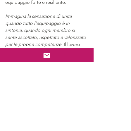
equipaggio forte e resiliente.
Immagina la sensazione di unità 
quando tutto l'equipaggio è in 
sintonia, quando ogni membro si 
sente ascoltato, rispettato e valorizzato 
per le proprie competenze
. Il lavoro 
diventa più efficiente, le sfide vengono 
affrontate con coraggio e 
determinazione, e l'equipaggio 
affronta insieme ogni imprevisto che il 
mare può presentare.