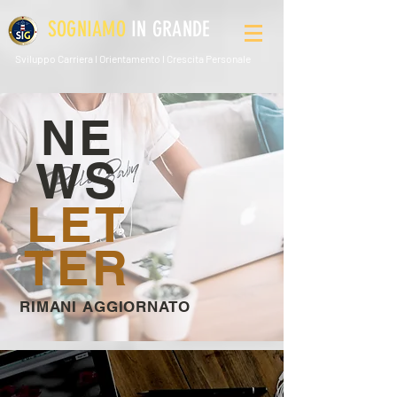
SOGNIAMO
IN GRANDE
Sviluppo Carriera l Orientamento l Crescita Personale
NE
WS
LET
TER
RIMANI AGGIORNATO