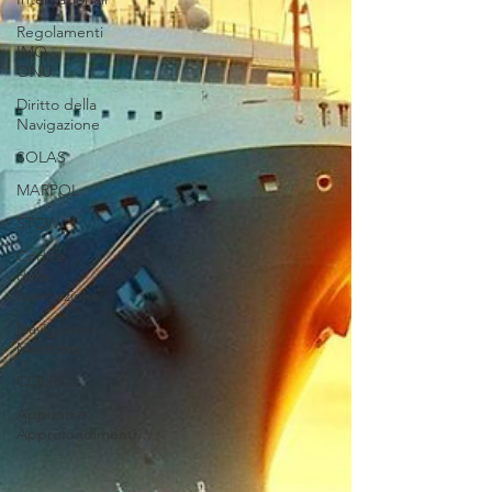
Regolamenti
IMO -
ONU
Diritto della
Navigazione
SOLAS
MARPOL
STCW
Codice
della
Navigazione
Navigazione
Marittima
COLREG
Appunti e
Approfondimenti