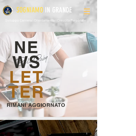
SOGNIAMO
IN GRANDE
Sviluppo Carriera l Orientamento l Crescita Personale
NE
WS
LET
TER
RIMANI AGGIORNATO