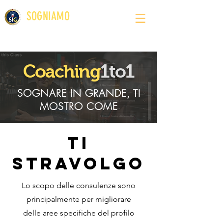
SOGNIAMO
IN GRANDE
Sviluppo Carriera l Orientamento l Crescita Personale
Coaching
1to1
SOGNARE IN GRANDE, TI
MOSTRO COME
ti
stravolgo
Lo scopo delle consulenze sono
principalmente per migliorare
delle aree specifiche del profilo