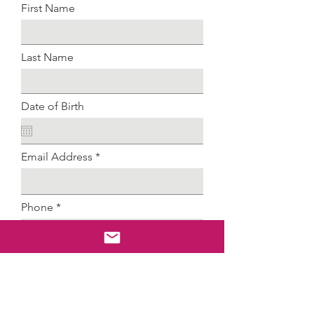
First Name
Last Name
Date of Birth
Email Address
Phone
Position Applying For
Available Start Date