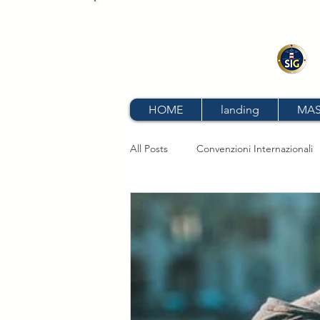
S
HOME
landing
MAS
All Posts
Convenzioni Internazionali
STCW
Codice della Navigazio