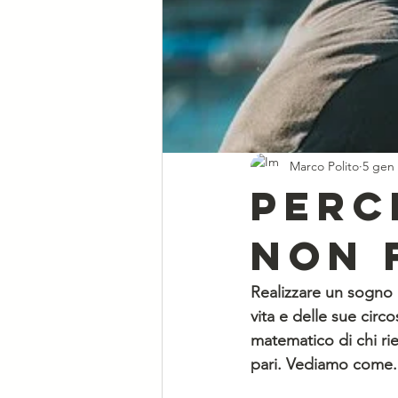
Marco Polito
5 gen
Perc
non 
Realizzare un sogno n
vita e delle sue circ
matematico di chi ri
pari. Vediamo come.