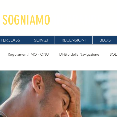
SOGNIAMO
IN GRANDE
viluppo Carriera l Orientamento l Crescita Personale
TERCLASS
SERVIZI
RECENSIONI
BLOG
Regolamenti IMO - ONU
Diritto della Navigazione
SOL
ne
Navigazione Marittima
COLREG
Appunti e Approfo