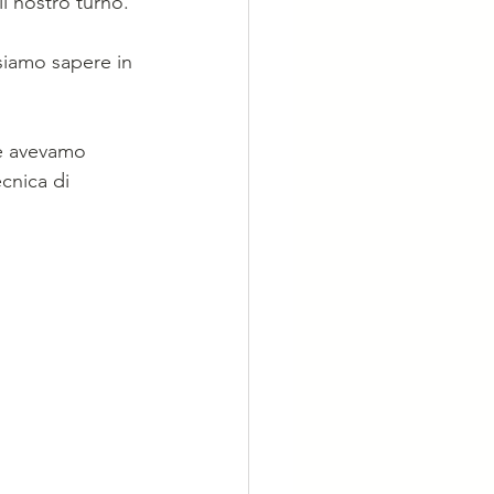
l nostro turno. 
siamo sapere in 
he avevamo 
cnica di 