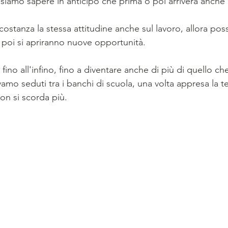
siamo sapere in anticipo che prima o poi arriverà anche i
stanza la stessa attitudine anche sul lavoro, allora pos
 poi si apriranno nuove opportunità.
ino all'infino, fino a diventare anche di più di quello c
mo seduti tra i banchi di scuola, una volta appresa la te
on si scorda più.