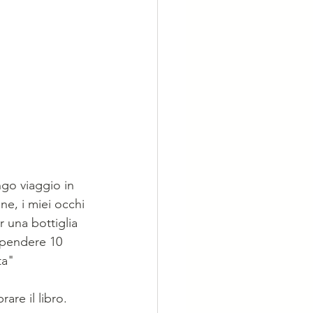
ngo viaggio in 
e, i miei occhi 
 una bottiglia 
spendere 10 
ta"
re il libro. 