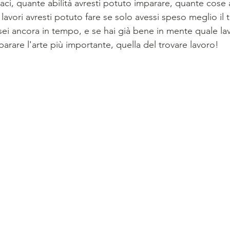
i, quante abilità avresti potuto imparare, quante cose a
avori avresti potuto fare se solo avessi speso meglio il
ei ancora in tempo, e se hai già bene in mente quale lavo
arare l'arte più importante, quella del trovare lavoro!