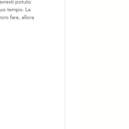
vresti potuto 
 tuo tempo. La 
ro fare, allora 