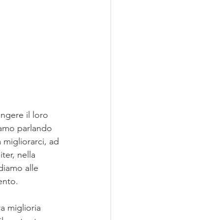
gere il loro 
iamo parlando 
 migliorarci, ad 
ter, nella 
diamo alle 
ento. 
a miglioria 