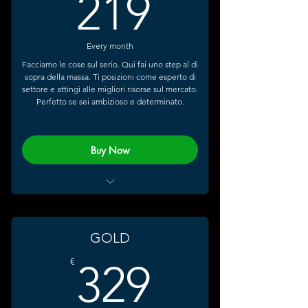
219€
219
Accesso AI Marco Polo
Every month
Facciamo le cose sul serio. Qui fai uno step al di
sopra della massa. Ti posizioni come esperto di
settore e attingi alle migliori risorse sul mercato.
Perfetto se sei ambizioso e determinato.
Buy Now
Accesso Video Corso Posizionamento
Masterclass Registrata 2 Weeks
Video corso inglese
GOLD
Creazione CV + Cover Letter
329€
€
329
Modifiche e Aggiornamenti CV
10 Guide Tecniche