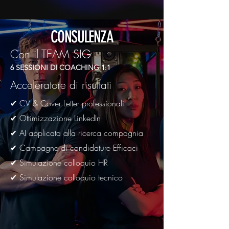
CV + Cover Letter
Aggiornamento CV
CONSULENZA
Valutazione di Linkedin e
miglioramento
Con il TEAM SIG
1 Referenza su Linkedin
6 SESSIONI DI COACHING 1:1
Monitoraggio Q&A, Documenti e
Acceleratore di risultati
Visti
✔ CV & Cover Letter professionali
✔ Ottimizzazione LinkedIn
✔ AI applicata alla ricerca compagnia
✔ Campagne di candidature Efficaci
✔ Simulazione colloquio HR
✔ Simulazione colloquio tecnico