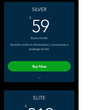
SILVER
59€
€
59
Every month
Accedi a tutte le informazioni, conoscenze e
strategia di SIG.
Buy Now
Accesso ai Video Corso
Posizionamento
10 Guide Tecniche
ELITE
Video Corso Inglese
€
Community Privata What's App